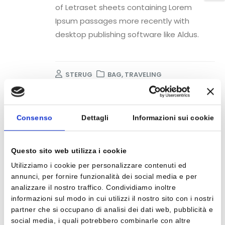
of Letraset sheets containing Lorem
Ipsum passages more recently with
desktop publishing software like Aldus.
STERUG
BAG
,
TRAVELING
28.725 COMMENTS
READ MORE...
Consenso
Dettagli
Informazioni sui cookie
Post Format Heading
26
phasellus volutpat loremeget
Questo sito web utilizza i cookie
FEB
mauris ultricesnon scelerisque
Utilizziamo i cookie per personalizzare contenuti ed
tellus volutpat.
annunci, per fornire funzionalità dei social media e per
analizzare il nostro traffico. Condividiamo inoltre
informazioni sul modo in cui utilizzi il nostro sito con i nostri
partner che si occupano di analisi dei dati web, pubblicità e
social media, i quali potrebbero combinarle con altre
STERUG
BAG
,
TRAVELING