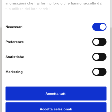
informazioni che hai fornito loro o che hanno raccolto dal
29.129 COMMENTS
READ MORE...
tuo utilizzo dei loro servizi.
Selezione
Necessari
del
consenso
Preferenze
Statistiche
INDIRIZZO:
TELEFONO:
Marketing
Via Tuscolana 853/A
+39 06 76900890
00174 Roma
EMAIL:
marilyne.roma@gmail.com
Accetta tutti
Orari apertura
:
Lunedì: 16:00 - 20:00
Mar - Ven: 9:30-13:30 / 16-20:00
Accetta selezionati
Sabato: 9:30 - 20:00