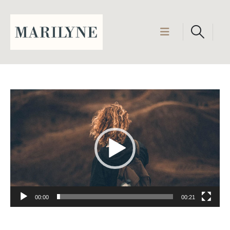
Video
Player
00:00
00:21